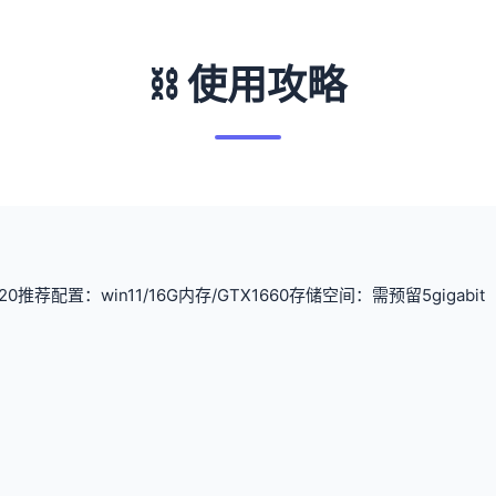
⛓️ 使用攻略
20
​推荐配置​
​：win11/16G内存/GTX1660
​存储空间​
​：需预留5giga