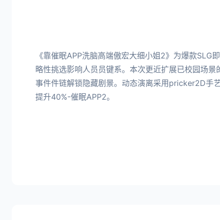
《靠催眠APP洗脑高端傲宏大细小姐2》为爆款SLG
略性挑选影响人员员键系。本次更近扩展已校园场景的
事件件链解锁隐藏剧景。动态演离采用pricker2D
提升40%-催眠APP2。