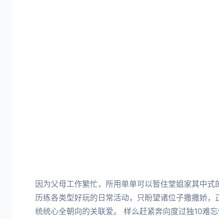
因为父母工作繁忙，所用单单可以暂住堂姐家其中式
历练各类型好玩的日常活动，只盼望诸位子撒撒娇，
统统心全朝向的关联爱。 样么赶紧奔向度过独10难忘