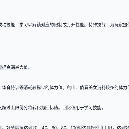
被动技能：学习以解锁对应的限制或打开性能。
特殊技能：为玩家提
能提高端最大值。
、体育特训等消耗较稀少的体力值。
爬山、偷看美女消耗较多的体力
度超过上限份分将转化为回忆值。
回忆值用于学习技能。
度。
好感度每达到20、40、60、80、100时达到好感度上限，
达到