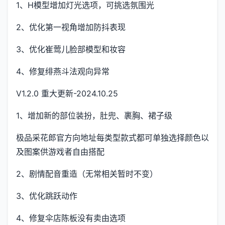
1、H模型增加灯光选项，可挑选氛围光
2、优化第一视角增加防抖表现
3、优化崔莺儿脸部模型和妆容
4、修复绯燕斗法观向异常
V1.2.0 重大更新-2024.10.25
1、增加新的部位装扮，肚兜、裹胸、裙子级
极品采花郎官方向地址每类型款式都可单独选择颜色以
及图案供游戏者自由搭配
2、剧情配音重造（无常相关暂时不变）
3、优化跳跃动作
4、修复伞店陈板没有卖由选项