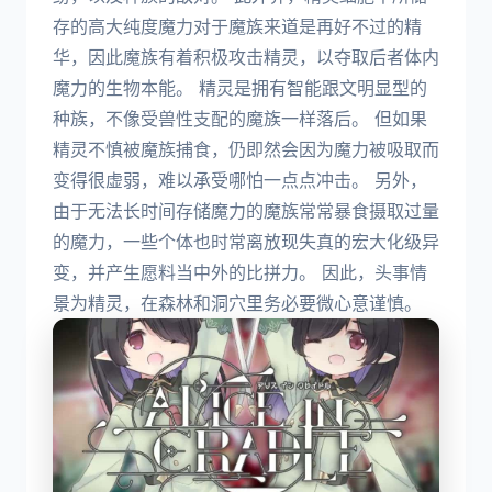
存的高大纯度魔力对于魔族来道是再好不过的精
华，因此魔族有着积极攻击精灵，以夺取后者体内
魔力的生物本能。 精灵是拥有智能跟文明显型的
种族，不像受兽性支配的魔族一样落后。 但如果
精灵不慎被魔族捕食，仍即然会因为魔力被吸取而
变得很虚弱，难以承受哪怕一点点冲击。 另外，
由于无法长时间存储魔力的魔族常常暴食摄取过量
的魔力，一些个体也时常离放现失真的宏大化级异
变，并产生愿料当中外的比拼力。 因此，头事情
景为精灵，在森林和洞穴里务必要微心意谨慎。