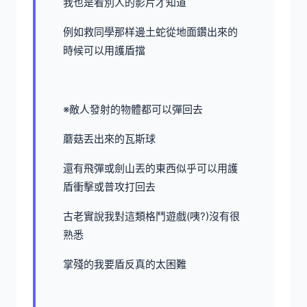
我也是看別人的影片才知道
例如救同學那样邊土蛇從地面鑽出來的
時候可以用護盾擋
※敵人發射的物體都可以彈回去
蘑菇丟出來的瓦斯球
還有飛彈或劍山丟的東西似乎可以用護
盾衝擊或普攻打回去
古老實說我對這類格鬥遊戲(咦?)沒有很
熟悉
掌殘的我要盾反真的太困難