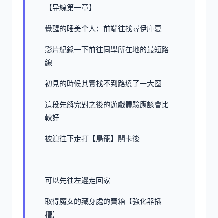
【导線第一章】
覺醒的睡美个人：前端往找尋伊庫夏
影片紀錄一下前往同學所在地的最短路
線
初見的時候其實找不到路繞了一大圈
這段先解完對之後的遊戲體驗應該會比
較好
被迫往下走打【鳥籠】關卡後
可以先往左邊走回家
取得魔女的藏身處的寶箱【強化器插
槽】