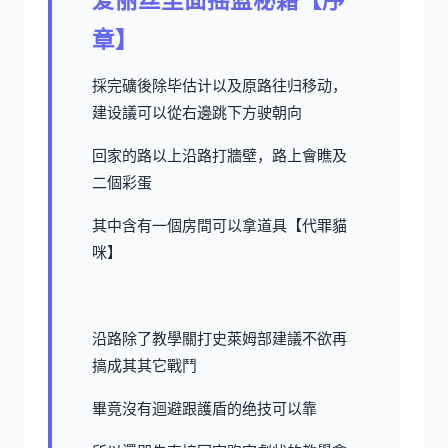
章】
採完礦後除毕估计以及原路往归移动，
建设議可以從右邊跳下方驶朝向
回家的路以上沿路打牆壁，路上會瞧及
二個彩蛋
其中含有一個房間可以拿道具【代罪貓
咪】
沿路除了教學關打史萊姆部建議不欲再
搞成其其它戰鬥
畢竟沒有迴避跟護盾的绝技可以靠