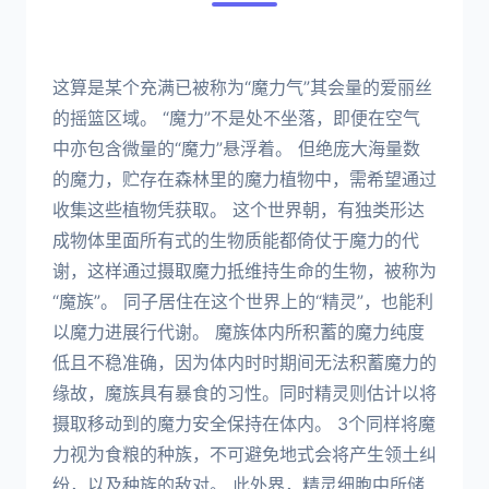
这算是某个充满已被称为“魔力气”其会量的爱丽丝
的摇篮区域。 “魔力”不是处不坐落，即便在空气
中亦包含微量的“魔力”悬浮着。 但绝庞大海量数
的魔力，贮存在森林里的魔力植物中，需希望通过
收集这些植物凭获取。 这个世界朝，有独类形达
成物体里面所有式的生物质能都倚仗于魔力的代
谢，这样通过摄取魔力抵维持生命的生物，被称为
“魔族”。 同子居住在这个世界上的“精灵”，也能利
以魔力进展行代谢。 魔族体内所积蓄的魔力纯度
低且不稳准确，因为体内时时期间无法积蓄魔力的
缘故，魔族具有暴食的习性。同时精灵则估计以将
摄取移动到的魔力安全保持在体内。 3个同样将魔
力视为食粮的种族，不可避免地式会将产生领土纠
纷，以及种族的敌对。 此外界，精灵细胞中所储